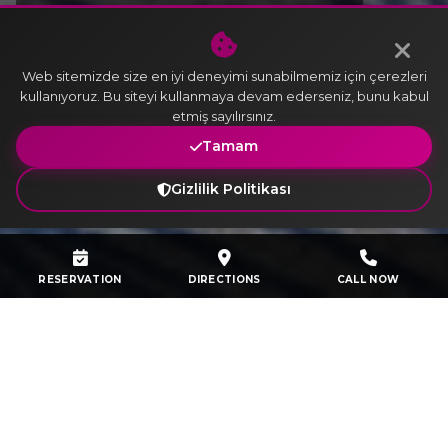
Club Room with Sea View
Web sitemizde size en iyi deneyimi sunabilmemiz için çerezleri
kullanıyoruz. Bu siteyi kullanmaya devam ederseniz, bunu kabul
etmiş sayılırsınız.
Tamam
Gizlilik Politikası
RESERVATION
DIRECTIONS
CALL NOW
Club Room with Sea View
Crowne Plaza Istanbul Tuzla Viaport Marina
Hotel, Club Room option offers guests a